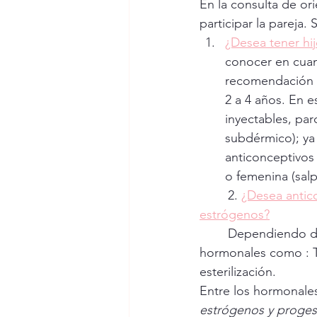
En la consulta de or
participar la pareja.
¿Desea tener hi
conocer en cuant
recomendación p
2 a 4 años. En e
inyectables, par
subdérmico); ya 
anticonceptivos 
o femenina (sal
	2. 
¿Desea antic
estrógenos?
	Dependiendo de la preferencia de la usuaria se puede brindar métodos no 
hormonales como : T
esterilización. 
Entre los hormonales
estrógenos y proges