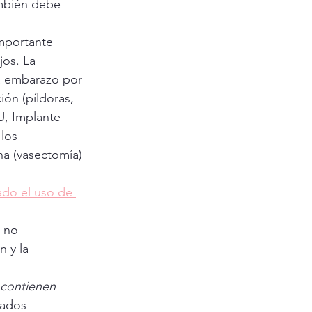
ambién debe 
importante 
os. La 
a embarazo por 
ón (píldoras, 
U, Implante 
los 
na (vasectomía) 
do el uso de 
 y la 
contienen 
nados 