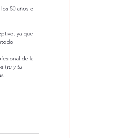
los 50 años o 
ptivo, ya que 
método
esional de la 
s (
tu y tu 
us 