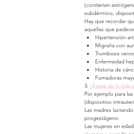
(
contienen estrógen
subdérmico, disposit
Hay que recordar qu
aquellas que padece
Hipertensión art
Migraña con au
Trombosis veno
Enfermedad hep
Historia de cán
Fumadoras mayo
3. 
¿Etapa de la vida 
Por ejemplo para las
(dispositivo intraute
Las madres lactando
progestágeno
Las mujeres en edad