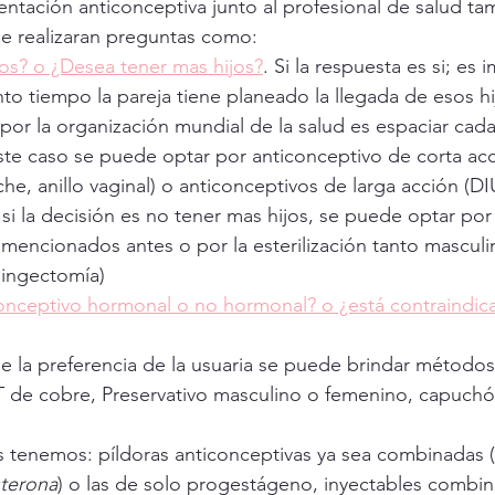
ientación anticonceptiva junto al profesional de salud t
 Se realizaran preguntas como:
jos? o ¿Desea tener mas hijos?
. Si la respuesta es si; es 
o tiempo la pareja tiene planeado la llegada de esos hij
or la organización mundial de la salud es espaciar cad
ste caso se puede optar por anticonceptivo de corta acci
che, anillo vaginal) o anticonceptivos de larga acción (DI
si la decisión es no tener mas hijos, se puede optar por 
mencionados antes o por la esterilización tanto masculi
pingectomía)
onceptivo hormonal o no hormonal? o ¿está contraindica
 de cobre, Preservativo masculino o femenino, capuchón
 tenemos: píldoras anticonceptivas ya sea combinadas (
terona
) o las de solo progestágeno, inyectables combi