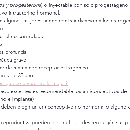
os y progesterona
) o inyectable con solo progestágeno,
ivo intrauterino hormonal.
e algunas mujeres tienen contraindicación a los estróg
n de:
erial no controlada
ra
sa profunda
ática grave
cer de mama con receptor estrogénico
res de 35 años
en que se encuentra la mujer?
 adolescentes es recomendable los anticonceptivos de l
rino e Implante)
 deben elegir un anticonceptivo no hormonal o alguno c
 reproductiva pueden elegir el que deseen según sus pr